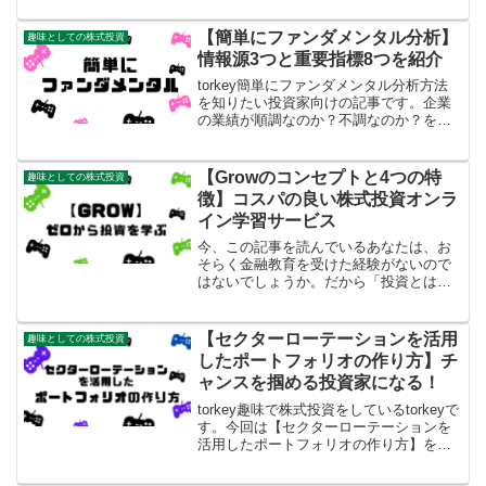
い内容でしたが、2冊目はさらにパワーア
ップして読みごたえのある書籍となって
【簡単にファンダメンタル分析】
趣味としての株式投資
いました。書籍の...
情報源3つと重要指標8つを紹介
torkey簡単にファンダメンタル分析方法
を知りたい投資家向けの記事です。企業
の業績が順調なのか？不調なのか？をチ
ェックすることは、とても重要なことで
す。だれもが「希望に満ちた成長企業に
投資がしたい！」や「経営基盤が盤石な
【Growのコンセプトと4つの特
趣味としての株式投資
優良企業に投資がし...
徴】コスパの良い株式投資オンラ
イン学習サービス
今、この記事を読んでいるあなたは、お
そらく金融教育を受けた経験がないので
はないでしょうか。だから「投資とは何
か？」「投資を始める際に何から始めれ
ば良いのか？」といった疑問が生じるの
でしょう。私自身も30歳の頃、まさに投
【セクターローテーションを活用
趣味としての株式投資
資については何も知らな...
したポートフォリオの作り方】チ
ャンスを掴める投資家になる！
torkey趣味で株式投資をしているtorkeyで
す。今回は【セクターローテーションを
活用したポートフォリオの作り方】を紹
介していきます。今回紹介するポートフ
ォリオの作り方は「ピーター・リンチ氏