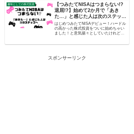
がおススメする分散投資術」と「バフェ
【つみたてNISAはつまらない!?
趣味としての株式投資
ット太郎氏...
退屈!?】始めて2か月で「あき
た…」と感じた人は次のステップ
へ
はじめつみたてNISAデビュー！ハードル
の高かった株式投資をついに始めちゃい
ました！と意気揚々としていたけれど、2
か月後…はじめあれっ…つみたてNISA…
つまらない⁉torkeyわかります!!!私もつみ
たてNISAを始めて2か月であきました...
スポンサーリンク