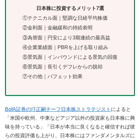
日本株に投資するメリット7選
①テクニカル面｜堅調な日経平均株価
②金利面｜金融緩和の持続表明
③為替面｜円安により3期連続の最高益
④企業業績面｜PBRを上げる取り組み
⑤景気面｜インバウンドによる景気の回復
⑥景気面｜長引くデフレからの脱却
⑦その他｜バフェット効果
BofA証券の圷正嗣チーフ日本株ストラテジスト
によると
「米国や欧州、中東などアジア以外の投資家も日本株に興
味を持っている」「日本が本当に良くなると確信すれば彼
らの投資評価も上がり、日本株にはファンダメンタルズに