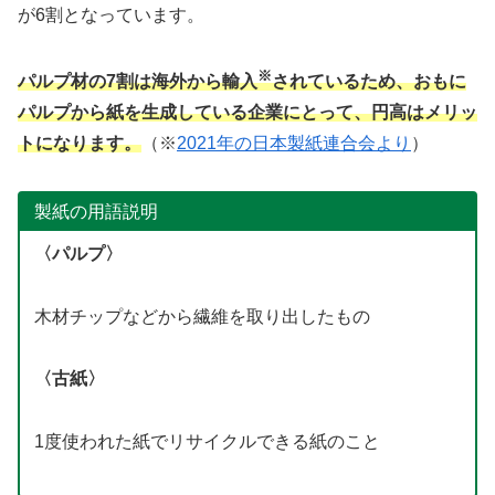
が6割となっています。
※
パルプ材の7割は海外から輸入
されているため、おもに
パルプから紙を生成している企業にとって、円高はメリッ
トになります。
（※
2021年の日本製紙連合会より
）
製紙の用語説明
〈パルプ〉
木材チップなどから繊維を取り出したもの
〈古紙〉
1度使われた紙でリサイクルできる紙のこと