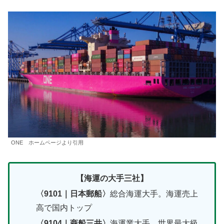
ONE ホームページより引用
【海運の大手三社】
〈9101｜日本郵船〉
総合海運大手。海運売上
高で国内トップ
〈9104｜商船三井〉
海運業大手。世界最大級