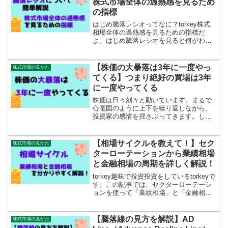
株式市場全体の過熱感を見るため
の指標
はじめ騰落レシオってなに？torkey株式
相場全体の過熱感を見るための指標だ
よ。はじめ騰落レシオを見ると何がわか
るの？torkey一番は底値圏を見極める時
に有効だけど、色々使い方があるから
ね。一緒に見ていこう！【本記事の内
【株価の大暴落は3年に一度やっ
株式市場の見かた
容】騰落レシオの見...
てくる】つまり絶好の買場は3年
に一度やってくる
株価は日々刻々と動いています。まるで
心電図のように上下を繰り返しながら、
投資家の感情を揺さぶってきます。しか
し、長期的なスパンで見ると、株式市場
は着実に成長してきました。とくに米国
の株式市場などは、過去100年以上にわた
【相場サイクルを教えて！】セク
株式市場の見かた
り、何度も暴落を経験...
ターローテーションから業績相場
と金融相場の周期を詳しく解説！
torkey趣味で投資投資をしているtorkeyで
す。この記事では、セクターローテーシ
ョンを使って「業績相場」と「金融相
場」からなる「相場サイクルの周期」に
ついて詳しく解説していきます。この記
事を読めば、相場サイクルに応じて有利
【騰落線の見方を解説】AD
株式市場の見かた
な投資対象を...