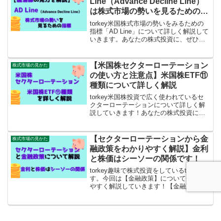
Line（Advance Decline Line）
は株式市場の勢いを見るための指
標
torkey米国株式市場の勢いをみるための
指標「AD Line」について詳しく解説して
いきます。あなたの株式投資に、ぜひお
使いください♪【本記事の内容】AD Line
について詳しくわかりますAD Lineのみら
れるサイトがわかりますAD L...
【米国株セクターローテーション
株式市場の見かた
の使い方と注意点】米国株ETF⑪
種類について詳しく解説
torkey米国株投資で広く使われているセ
クターローテーションについて詳しく解
説していきます！あなたの株式投資に、
ぜひお使いください♪【本記事の内容】セ
クターローテーションの使い方がわかり
ます各景気局面での有利なセクター・
【セクターローテーションから金
株式市場の見かた
ETFがわかります...
融政策をわかりやすく解説】金利
と株価はシーソーの関係です！
torkey趣味で株式投資をしているtorkeyで
す。今回は【金融政策】について分かり
やすく解説していきます！【金融政策】
と聞くと「難しい...」「わからない...」
「なにそれ？」となりますよね。株式投
資をするなら「金利が大切！」と言われ
て...